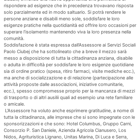
rispondere ad esigenze che in precedenza trovavano risposta
solo parzialmente ed in modo saltuario. Si potrà rendere le
persone anziane e disabili meno sole, soddisfare le loro
esigenze pratiche nella quotidianità ed offrire loro occasioni per
superare l’isolamento mantenendo viva la loro presenza nella
comunità.
Soddisfazione è stata espressa dall’Assessore ai Servizi Sociali
Paolo Ciubej che ha sottolineato che a breve il mezzo sarà
messo a disposizione di tutta la cittadinanza anziana, disabile
o adulta in difficoltà per soddisfare le loro esigenze quotidiane
sia di ordine pratico (spesa, ritiro farmaci, visite mediche ecc.),
ma anche di socializzazione e di relazione (partecipazione alle
attività proposte dalle associazioni, iniziative comunitarie,
ecc.), spesso compromesse proprio per la mancanza di mezzi
di trasporto o di altri ausilii quali ad esempio una rete familiare
o amicale.
L’Assessore ha voluto anche esprimere gratitudine, a nome di
tutta la cittadinanza, alle imprese che si sono impegnate con le
sponsorizzazioni e che sono: Hotel Columbus, Gruppo Carni,
Consorzio P. San Daniele, Azienda Agricola Cianusero, Los
Nidos, Agrituristica Lignano, Unitas Marina, Di Luca e Serra,