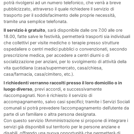
potrà rivolgersi ad un numero telefonico, che verrà a breve
pubblicizzato, attraverso il quale richiedere il servizio di
trasporto per il soddisfacimento delle proprie necessità,
tramite una semplice telefonata.
Il servizio è gratuito
, sarà disponibile dalle ore 7.00 alle ore
18.00, fatte salve le festività, permetterà trasporti sia individuali
che collettivi per visite mediche o terapie presso strutture
ospedaliere o centri medici pubblici o convenzionati, secondo
prescrizione medica, per accedere a centri diurni o di
socializzazione per anziani, per lo svolgimento di attività della
vita quotidiana (casa/supermercato, casa/chiesa,
casa/farmacia, casa/cimitero, etc.).
I richiedenti verranno raccolti presso il loro domicilio o in
luogo diverso
, previ accordi, e successivamente
riaccompagnati. Non è richiesto il servizio di
accompagnamento, salvo casi specifici; tramite i Servizi Sociali
comunali si potrà prevedere l’accompagnamento dell’utente da
parte di un familiare o altra persona designata.
Con questo servizio l’Amministrazione si propone di integrare i
servizi già disponibili sul territorio per le persone anziane e
disabili, offrendo una nuova opportunità che permetterà di