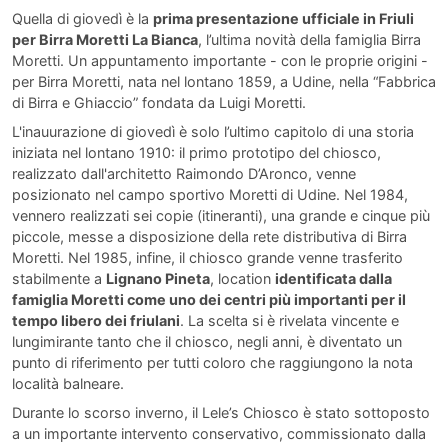
Quella di giovedì è la
prima presentazione ufficiale in Friuli
per Birra Moretti La Bianca
, l’ultima novità della famiglia Birra
Moretti. Un appuntamento importante - con le proprie origini -
per Birra Moretti, nata nel lontano 1859, a Udine, nella “Fabbrica
di Birra e Ghiaccio” fondata da Luigi Moretti.
L'inauurazione di giovedì è solo l’ultimo capitolo di una storia
iniziata nel lontano 1910: il primo prototipo del chiosco,
realizzato dall'architetto Raimondo D’Aronco, venne
posizionato nel campo sportivo Moretti di Udine. Nel 1984,
vennero realizzati sei copie (itineranti), una grande e cinque più
piccole, messe a disposizione della rete distributiva di Birra
Moretti. Nel 1985, infine, il chiosco grande venne trasferito
stabilmente a
Lignano Pineta
, location
identificata dalla
famiglia Moretti come uno dei centri più importanti per il
tempo libero dei friulani
. La scelta si è rivelata vincente e
lungimirante tanto che il chiosco, negli anni, è diventato un
punto di riferimento per tutti coloro che raggiungono la nota
località balneare.
Durante lo scorso inverno, il Lele’s Chiosco è stato sottoposto
a un importante intervento conservativo, commissionato dalla