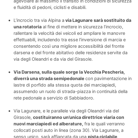
agevolare al massimo il transito in condizioni di sicurezza
e fluidità di pedoni, ciclisti e disabili.
L’incrocio tra via Alpina a
via Lagunare sarà sostituito da
una rotatoria
al fine di mettere in sicurezza l’incrocio,
rallentare la velocità dei veicoli ed ampliare le manovre
effettuabili, includendo tra esse l’inversione di marcia e
consentendo così una migliore accessibilità del fronte
darsena e del fronte abitativo delle residenze servite da
via degli Oleandri e da via del Girasole.
Via Darsena, sulla quale sorge la Vecchia Pescheria,
diverrà una strada semipedonale
con pavimentazione in
lastre di porfido alla stessa quota dei marciapiedi,
assumendo un ruolo di strada-piazza in continuità della
rete pedonale a servizio di Sabbiadoro.
Via Lagunare, e le parallele via degli Oleandri via del
Girasole,
costituiranno un’unica direttrice viaria con
nuovi marciapiedi ed alberature,
fra le quali verranno
collocati posti auto in linea (zona 30). Via Lagunare, a
senso unico, sarà affiancata da una
pista ciclabile