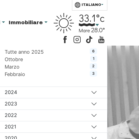
ITALIANO
Archivio notizie:
33.1°c
i
Immobiliare
28.0°
Mare
2025
Tutte anno 2025
6
Ottobre
1
Marzo
2
Febbraio
3
2024
2023
2022
2021
2020