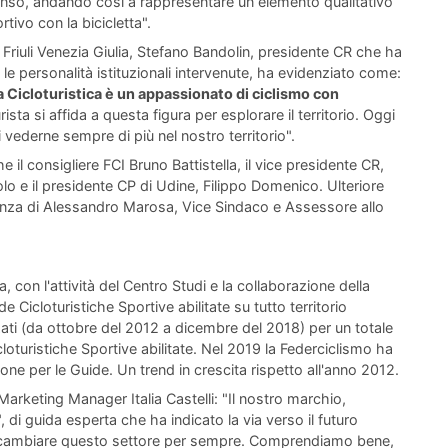
ntenso, andando così a rappresentare un elemento qualitativo
tivo con la bicicletta".
Friuli Venezia Giulia, Stefano Bandolin, presidente CR che ha
 le personalità istituzionali intervenute, ha evidenziato come:
 Cicloturistica è un appassionato di ciclismo con
urista si affida a questa figura per esplorare il territorio. Oggi
i vederne sempre di più nel nostro territorio".
e il consigliere FCI Bruno Battistella, il vice presidente CR,
lo e il presidente CP di Udine, Filippo Domenico. Ulteriore
esenza di Alessandro Marosa, Vice Sindaco e Assessore allo
a, con l'attività del Centro Studi e la collaborazione della
 Cicloturistiche Sportive abilitate su tutto territorio
zzati (da ottobre del 2012 a dicembre del 2018) per un totale
oturistiche Sportive abilitate. Nel 2019 la Federciclismo ha
one per le Guide. Un trend in crescita rispetto all'anno 2012.
rketing Manager Italia Castelli: "Il nostro marchio,
 di guida esperta che ha indicato la via verso il futuro
a cambiare questo settore per sempre. Comprendiamo bene,