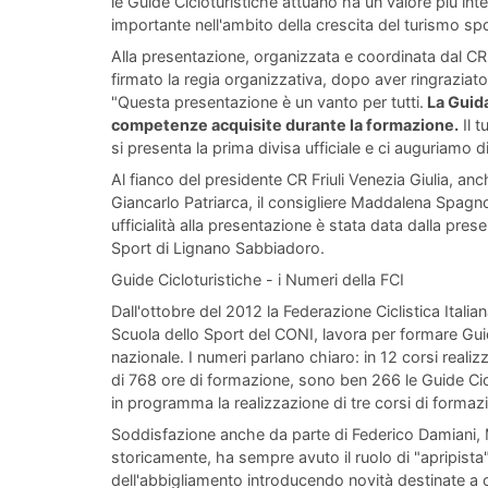
le Guide Cicloturistiche attuano ha un valore più i
importante nell'ambito della crescita del turismo spor
Alla presentazione, organizzata e coordinata dal CR 
firmato la regia organizzativa, dopo aver ringraziato
"Questa presentazione è un vanto per tutti.
La Guida
competenze acquisite durante la formazione.
Il t
si presenta la prima divisa ufficiale e ci auguriamo d
Al fianco del presidente CR Friuli Venezia Giulia, anch
Giancarlo Patriarca, il consigliere Maddalena Spagno
ufficialità alla presentazione è stata data dalla pr
Sport di Lignano Sabbiadoro.
Guide Cicloturistiche - i Numeri della FCI
Dall'ottobre del 2012 la Federazione Ciclistica Italian
Scuola dello Sport del CONI, lavora per formare Guide
nazionale. I numeri parlano chiaro: in 12 corsi reali
di 768 ore di formazione, sono ben 266 le Guide Cicl
in programma la realizzazione di tre corsi di formazi
Soddisfazione anche da parte di Federico Damiani, Ma
storicamente, ha sempre avuto il ruolo di "apripista",
dell'abbigliamento introducendo novità destinate 