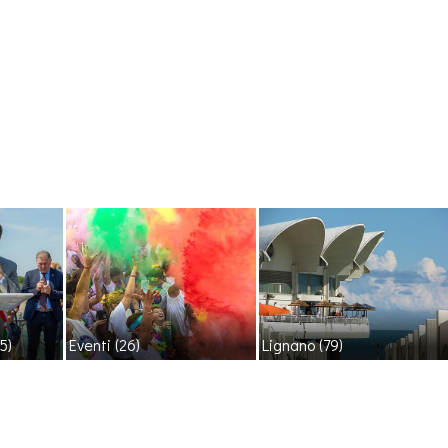
5)
Eventi
(26)
Lignano
(79)