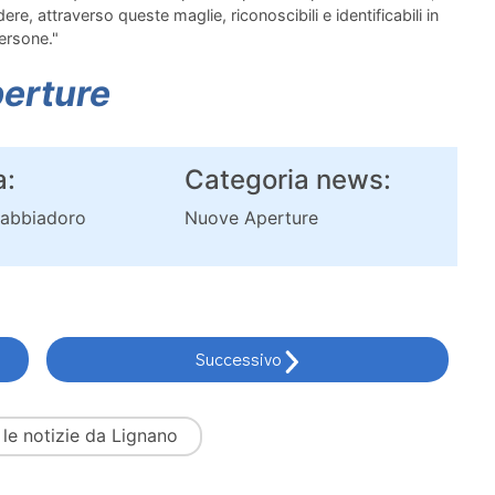
dere, attraverso queste maglie, riconoscibili e identificabili in
ersone."
erture
:
Categoria news:
Sabbiadoro
Nuove Aperture
Successivo
 le
notizie da Lignano