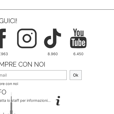
GUICI!
7.963
8.960
6.450
MPRE CON NOI
Ok
re con noi
FO
tta lo staff per informazioni...