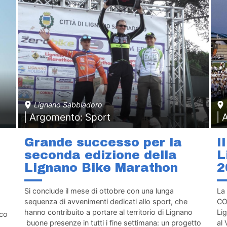
Lignano Sabbiadoro
| Argomento: Sport
| 
Grande successo per la
I
seconda edizione della
L
Lignano Bike Marathon
2
Si conclude il mese di ottobre con una lunga
La 
sequenza di avvenimenti dedicati allo sport, che
CO
hanno contribuito a portare al territorio di Lignano
Lig
ico
buone presenze in tutti i fine settimana: un progetto
al 