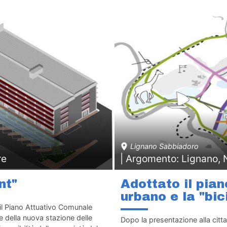
Lignano Sabbiadoro
re
| Argomento: Lignano,
nt"
Adottato il pian
urbano e la "bic
il Piano Attuativo Comunale
 della nuova stazione delle
Dopo la presentazione alla citt