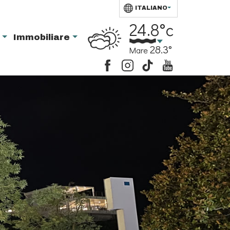
ITALIANO
24.8°c
i
Immobiliare
28.3°
Mare