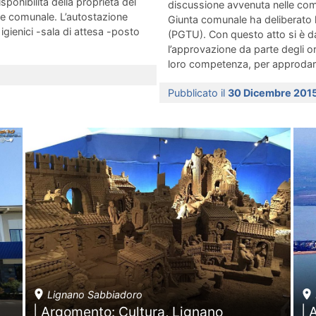
isponibilità della proprietà del
discussione avvenuta nelle comp
ne comunale. L’autostazione
Giunta comunale ha deliberato l
i igienici -sala di attesa -posto
(PGTU). Con questo atto si è dat
l’approvazione da parte degli or
loro competenza, per approdare 
Pubblicato il
30 Dicembre 201
Lignano Sabbiadoro
| Argomento: Cultura, Lignano
| 