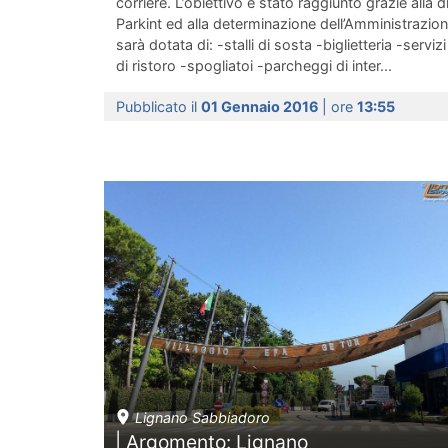
corriere. L’obiettivo è stato raggiunto grazie alla d
Parkint ed alla determinazione dell’Amministrazio
sarà dotata di: -stalli di sosta -biglietteria -serviz
di ristoro -spogliatoi -parcheggi di inter...
Pubblicato il
01 Gennaio 2016
| ore
13:55
Lignano Sabbiadoro
| Argomento: Lignano