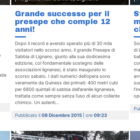
Grande successo per il
S
presepe che compie 12
m
anni!
c
Dopo il record e avendo sperato più di 30 mila
Son
visitatori nello scorso anno, il grande Presepe di
di 
e
Sabbia di Lignano, giunto alla sua dodicesima
bal
edizione, col fondamentale sostegno delle
com
associazioni lignanesi, é stato inaugurato lo
man
ada
scorso sabato. I dati numerici dell’opera sono
arr
veramente da Guiness dei primati: 400 metri cubi
sud
per 6800 quintali di sabbia dell’arenile lignanese,
l’i
trattata come sempre senza l’uso di alcun collante
ope
chimico. Un autenti...
Pub
Pubblicato il
08 Dicembre 2015
| ore
09:23