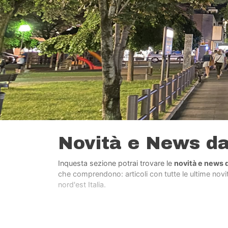
Novità e News d
Inquesta sezione potrai trovare le
novità e news 
che comprendono: articoli con tutte le ultime novità
nord'est Italia.