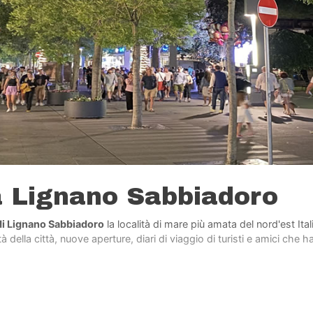
a Lignano Sabbiadoro
di Lignano Sabbiadoro
la località di mare più amata del nord'est Ita
 della città, nuove aperture, diari di viaggio di turisti e amici che h