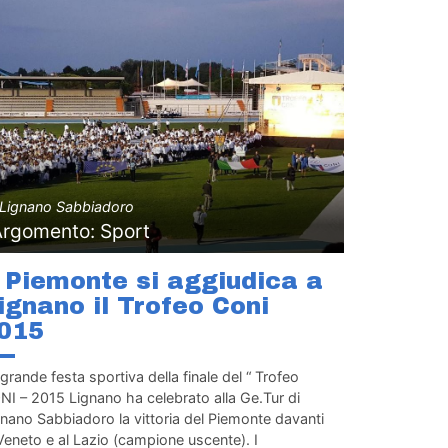
Lignano Sabbiadoro
Argomento: Sport
l Piemonte si aggiudica a
ignano il Trofeo Coni
015
grande festa sportiva della finale del “ Trofeo
NI – 2015 Lignano ha celebrato alla Ge.Tur di
nano Sabbiadoro la vittoria del Piemonte davanti
Veneto e al Lazio (campione uscente). I