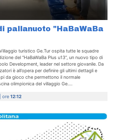
o di pallanuoto "HaBaWaBa
Villaggio turistico Ge.Tur ospita tutte le squadre
dizione del “HaBaWaBa Plus u13”, un nuovo tipo di
olo Development, leader nel settore giovanile. Da
tori è all’opera per definire gli ultimi dettagli e
mpi da gioco che permettono il normale
cina olimpionica del villaggio Ge....
| ore
12:12