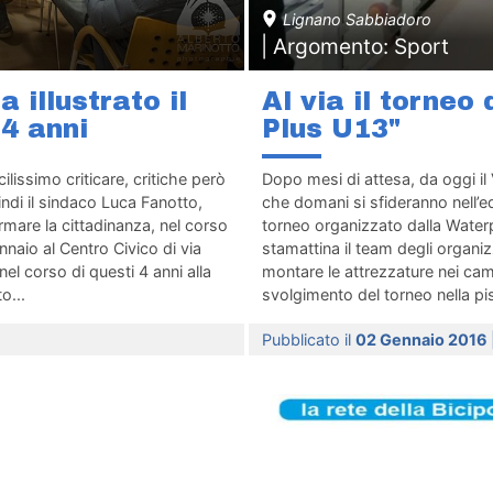
Lignano Sabbiadoro
| Argomento: Sport
 illustrato il
Al via il torne
 4 anni
Plus U13"
ilissimo criticare, critiche però
Dopo mesi di attesa, da oggi il 
ndi il sindaco Luca Fanotto,
che domani si sfideranno nell’e
rmare la cittadinanza, nel corso
torneo organizzato dalla Waterp
naio al Centro Civico di via
stamattina il team degli organizza
el corso di questi 4 anni alla
montare le attrezzature nei ca
o...
svolgimento del torneo nella pis
Pubblicato il
02 Gennaio 2016