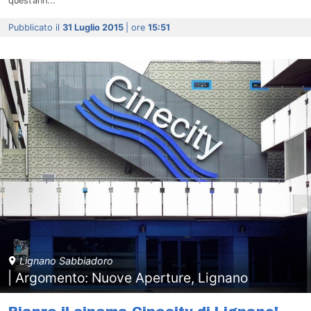
quest’ann...
Pubblicato il
31 Luglio 2015
| ore
15:51
Lignano Sabbiadoro
| Argomento: Nuove Aperture, Lignano