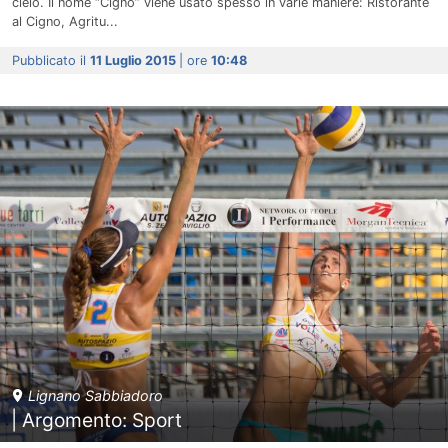
cielo. Il nome “Cigno” viene usato spesso in varie maniere: Ristorante
al Cigno, Agritu...
Pubblicato il
11 Luglio 2015
| ore
10:48
Lignano Sabbiadoro
| Argomento: Sport