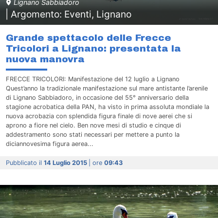
Lignano Sabbiadoro
| Argomento: Eventi, Lignano
Grande spettacolo delle Frecce
Tricolori a Lignano: presentata la
nuova manovra
FRECCE TRICOLORI: Manifestazione del 12 luglio a Lignano
Quest’anno la tradizionale manifestazione sul mare antistante l’arenile
di Lignano Sabbiadoro, in occasione del 55° anniversario della
stagione acrobatica della PAN, ha visto in prima assoluta mondiale la
nuova acrobazia con splendida figura finale di nove aerei che si
aprono a fiore nel cielo. Ben nove mesi di studio e cinque di
addestramento sono stati necessari per mettere a punto la
diciannovesima figura aerea...
Pubblicato il
14 Luglio 2015
| ore
09:43