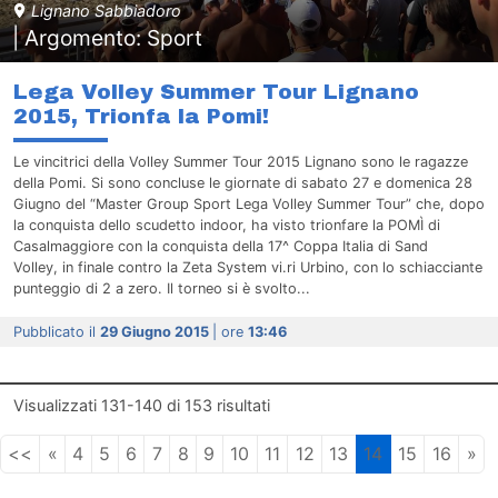
Lignano Sabbiadoro
| Argomento: Sport
Lega Volley Summer Tour Lignano
2015, Trionfa la Pomi!
Le vincitrici della Volley Summer Tour 2015 Lignano sono le ragazze
della Pomi. Si sono concluse le giornate di sabato 27 e domenica 28
Giugno del “Master Group Sport Lega Volley Summer Tour” che, dopo
la conquista dello scudetto indoor, ha visto trionfare la POMÌ di
Casalmaggiore con la conquista della 17^ Coppa Italia di Sand
Volley, in finale contro la Zeta System vi.ri Urbino, con lo schiacciante
punteggio di 2 a zero. Il torneo si è svolto...
Pubblicato il
29 Giugno 2015
| ore
13:46
Visualizzati
131-140
di
153
risultati
<<
«
4
5
6
7
8
9
10
11
12
13
14
15
16
»