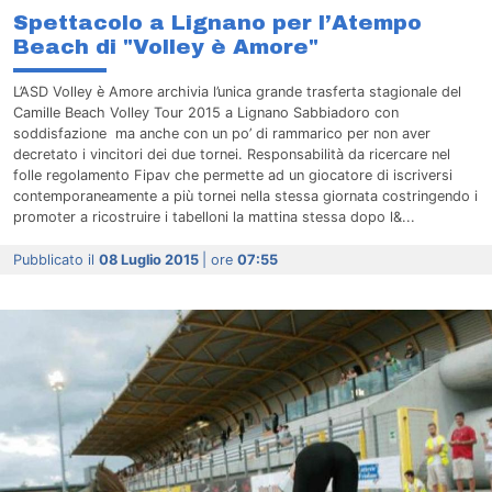
Spettacolo a Lignano per l’Atempo
Beach di "Volley è Amore"
L’ASD Volley è Amore archivia l’unica grande trasferta stagionale del
Camille Beach Volley Tour 2015 a Lignano Sabbiadoro con
soddisfazione ma anche con un po’ di rammarico per non aver
decretato i vincitori dei due tornei. Responsabilità da ricercare nel
folle regolamento Fipav che permette ad un giocatore di iscriversi
contemporaneamente a più tornei nella stessa giornata costringendo i
promoter a ricostruire i tabelloni la mattina stessa dopo l&...
Pubblicato il
08 Luglio 2015
| ore
07:55