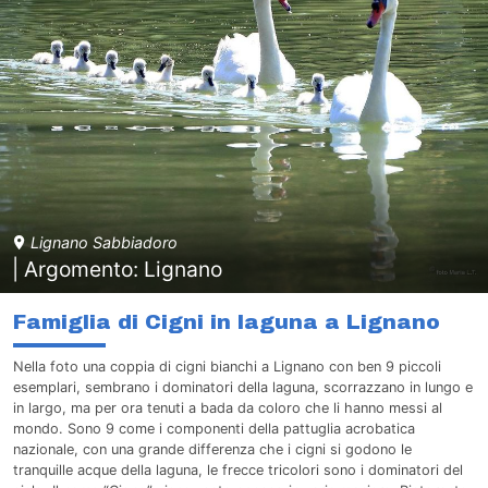
Lignano Sabbiadoro
| Argomento: Lignano
Famiglia di Cigni in laguna a Lignano
Nella foto una coppia di cigni bianchi a Lignano con ben 9 piccoli
esemplari, sembrano i dominatori della laguna, scorrazzano in lungo e
in largo, ma per ora tenuti a bada da coloro che li hanno messi al
mondo. Sono 9 come i componenti della pattuglia acrobatica
nazionale, con una grande differenza che i cigni si godono le
tranquille acque della laguna, le frecce tricolori sono i dominatori del