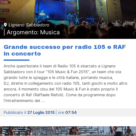
Lignano Sabbiadoro
| Argomento: Musica
Grande successo per radio 105 e RAF
in concerto
Anche quest’estate il team di Radio 105 è sbarcato a Lignano
Sabbiadoro con il tour “105 Music & Fun 2015″, un team che sta
girando tutte le spiagge e le città italiane, portando musica,
DJ, dirette in collegamento con radio 105, tanti giochi e molto altro
ancora. Il momento clou del 105 Music & Fun è stato proprio il
concerto di Raf (Raffaele Riefoli). Come da programma dopo
l'intrattenimento dei ...
Pubblicato il
27 Luglio 2015
| ore
07:54