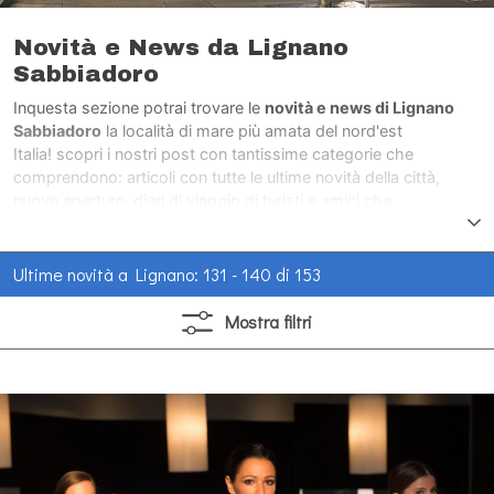
Novità e News da Lignano
Sabbiadoro
Inquesta sezione potrai trovare le
novità e news di Lignano
Sabbiadoro
la località di mare più amata del nord'est
Italia! scopri i nostri post con tantissime categorie che
comprendono: articoli con tutte le ultime novità della città,
nuove aperture, diari di viaggio di turisti e amici che
hanno visitato la città di mare più amata del nord'est Italia.
Ultime novità a Lignano: 131 - 140 di 153
Mostra
filtri