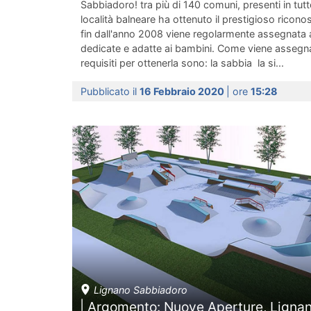
Sabbiadoro! tra più di 140 comuni, presenti in tutto i
località balneare ha ottenuto il prestigioso riconos
fin dall'anno 2008 viene regolarmente assegnata al
dedicate e adatte ai bambini. Come viene assegna
requisiti per ottenerla sono: la sabbia la si...
Pubblicato il
16 Febbraio 2020
| ore
15:28
Lignano Sabbiadoro
| Argomento: Nuove Aperture, Ligna