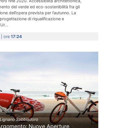
o fine 2020. Accessibilità architettonica,
mento del verde ed eco-sostenibilità fra gli
ione dell’opera prevista per l’autunno. La
progettazione di riqualificazione e
r...
0
| ore
17:24
Lignano Sabbiadoro
Argomento: Nuove Aperture