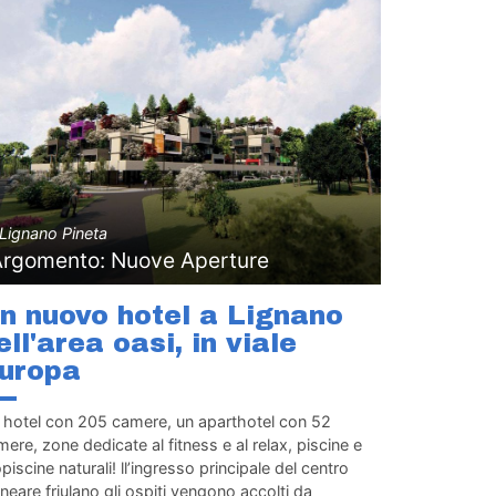
Lignano Pineta
Argomento: Nuove Aperture
n nuovo hotel a Lignano
ell'area oasi, in viale
uropa
 hotel con 205 camere, un aparthotel con 52
ere, zone dedicate al fitness e al relax, piscine e
opiscine naturali! ll’ingresso principale del centro
neare friulano gli ospiti vengono accolti da