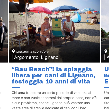
Lignano Sabbiadoro
| Argomento: Lignano
| 
“Bau Beach”! la spiaggia
U
libera per cani di Lignano,
n
festeggia 10 anni di vita
E
e
Chi ama trascorre un certo periodo di vacanza al
Un
mare e non vuole separarsi dal proprio cane, non c’è
cam
alcun problema, anche Lignano può vantare una
fit
.
vasta area di arenile dedicata ai cani con i loro
bal