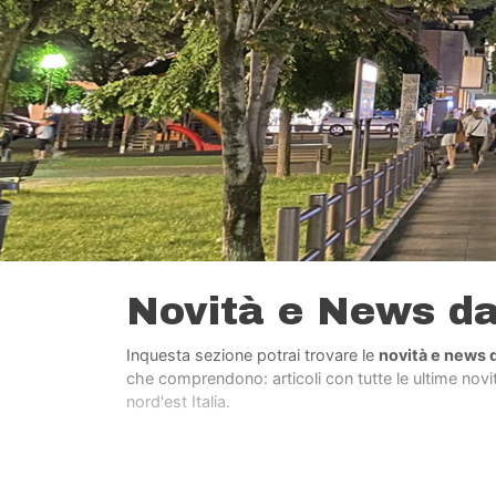
Novità e News d
Inquesta sezione potrai trovare le
novità e news 
che comprendono: articoli con tutte le ultime novità
nord'est Italia.