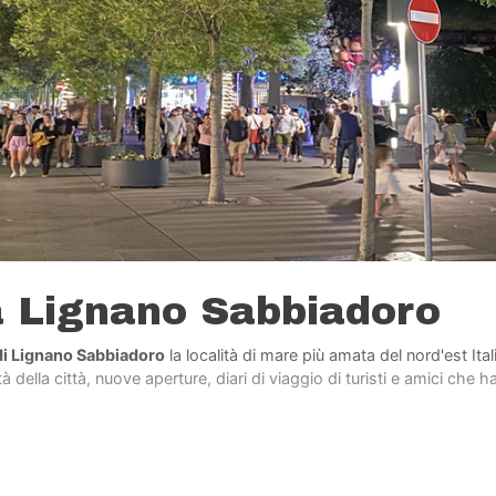
a Lignano Sabbiadoro
di Lignano Sabbiadoro
la località di mare più amata del nord'est Ita
 della città, nuove aperture, diari di viaggio di turisti e amici che h