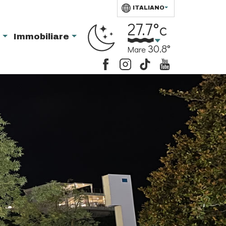
ITALIANO
27.7°c
i
Immobiliare
30.8°
Mare