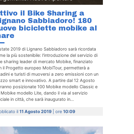
ttivo il Bike Sharing a
ignano Sabbiadoro! 180
uove biciclette mobike al
are
estate 2019 di Lignano Sabbiadoro sarà ricordata
e la più sostenibile: l'introduzione del servizio di
e sharing leader di mercato Mobike, finanziato
n il Progetto europeo MobiTour, permetterà a
tadini e turisti di muoversi a zero emissioni con un
zzo smart e innovativo. A partire dal 12 Agosto
rranno posizionate 100 Mobike modello Classic e
Mobike modello Lite, dando il via al servizio
iciale in città, che sarà inaugurato in...
blicato il
11 Agosto 2019
| ore
10:09