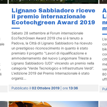
Lignano Sabbiadoro riceve
A
il premio internazionale
L
Ecotechgreen Award 2019
n
m
Sabato 28 settembre al Forum internazionale
EcoTechGreen Award 2019 che si è tenuto a
l
L’
Padova, la Città di Lignano Sabbiadoro ha ricevuto
ale
com
un prestigioso riconoscimento in quanto è stato
bik
premiato il progetto "Lavori di riqualificazione e
co
ammodernamento del nuovo Lungomare Trieste a
cit
Lignano Sabbiadoro (UD)" vincendo un premio nella
k
me
categoria “Verde Tecnologico e Infrastrutture Verdi”.
à
ve
L'edizione 2019 del Premio Internazionale è stato
i
80 
organiz...
uff
Pubblicato il
02 Ottobre 2019
| ore
13:36
Pub