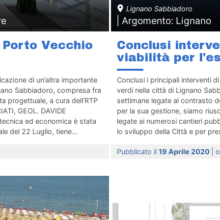
Lignano Sabbiadoro
re
| Argomento: Lignano
 Porto Vecchio
Conclusi interve
viabilità per l'
icazione di un’altra importante
Conclusi i principali interventi d
ignano Sabbiadoro, compresa fra
verdi nella città di Lignano Sab
ta progettuale, a cura dell’RTP
settimane legate al contrasto de
IATI, GEOL. DAVIDE
per la sua gestione, siamo riusci
 tecnica ed economica è stata
legate ai numerosi cantieri pubbl
 del 22 Luglio, tiene...
lo sviluppo della Città e per pres
Pubblicato il
19 Aprile 2020
| 