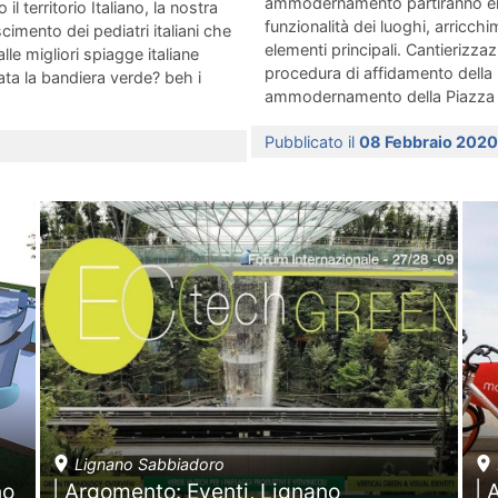
ammodernamento partiranno entr
l territorio Italiano, la nostra
funzionalità dei luoghi, arricchi
cimento dei pediatri italiani che
elementi principali. Cantierizzaz
le migliori spiagge italiane
procedura di affidamento della 
ta la bandiera verde? beh i
ammodernamento della Piazza U
Pubblicato il
08 Febbraio 202
Lignano Sabbiadoro
no
| Argomento: Eventi, Lignano
| 