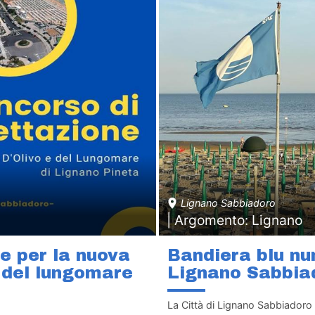
Lignano Sabbiadoro
| Argomento: Lignano
e per la nuova
Bandiera blu num
e del lungomare
Lignano Sabbia
La Città di Lignano Sabbiadoro 