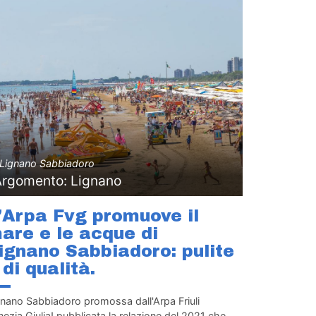
Lignano Sabbiadoro
Argomento: Lignano
'Arpa Fvg promuove il
are e le acque di
ignano Sabbiadoro: pulite
 di qualità.
gnano Sabbiadoro promossa dall'Arpa Friuli
ezia Giulia! pubblicata la relazione del 2021 che