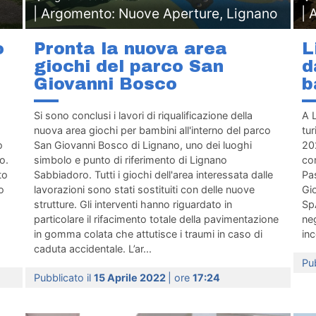
| Argomento: Nuove Aperture, Lignano
| 
o
Pronta la nuova area
L
giochi del parco San
d
Giovanni Bosco
b
Si sono conclusi i lavori di riqualificazione della
A L
nuova area giochi per bambini all'interno del parco
tur
o
San Giovanni Bosco di Lignano, uno dei luoghi
202
o.
simbolo e punto di riferimento di Lignano
co
to
Sabbiadoro. Tutti i giochi dell'area interessata dalle
Pas
o
lavorazioni sono stati sostituiti con delle nuove
Gio
strutture. Gli interventi hanno riguardato in
SpA
particolare il rifacimento totale della pavimentazione
neg
in gomma colata che attutisce i traumi in caso di
inc
caduta accidentale. L’ar...
Pub
Pubblicato il
15 Aprile 2022
| ore
17:24