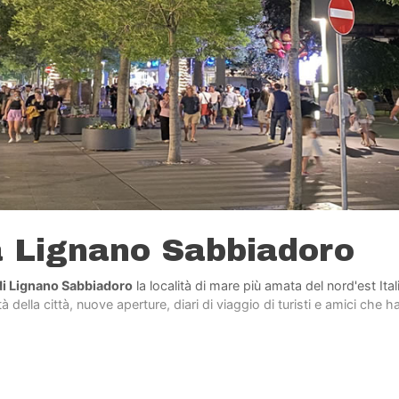
a Lignano Sabbiadoro
di Lignano Sabbiadoro
la località di mare più amata del nord'est Ita
 della città, nuove aperture, diari di viaggio di turisti e amici che h