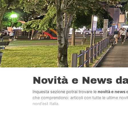
Novità e News d
Inquesta sezione potrai trovare le
novità e news 
che comprendono: articoli con tutte le ultime novità
nord'est Italia.