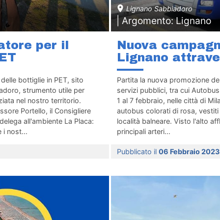
Lignano Sabbiadoro
| Argomento: Lignano
tore per il
Nuova campagna
PET
Lignano attrave
delle bottiglie in PET, sito
Partita la nuova promozione del
doro, strumento utile per
servizi pubblici, tra cui Autobu
iata nel nostro territorio.
1 al 7 febbraio, nelle città di 
ssore Portello, il Consigliere
autobus colorati di rosa, vest
 delega all'ambiente La Placa:
località balneare. Visto l'alto af
i nost...
principali arteri...
Pubblicato il
06 Febbraio 202