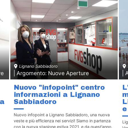
Lignano Sabbiadoro
re
| Argomento: Nuove Aperture
| 
Nuovo "infopoint" centro
L
informazioni a Lignano
m
na
Sabbiadoro
L
e
Nuovo infopoint a Lignano Sabbiadoro, una nuova
veste e più efficienza nei servizi! Siamo in partenza
Li
con la nuova stagione estiva 2021, e da quest’anno,
Ven