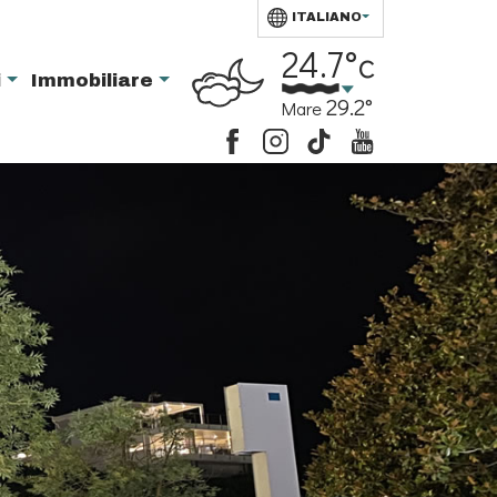
ITALIANO
24.7°c
i
Immobiliare
29.2°
Mare