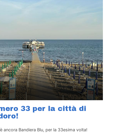
ero 33 per la città di
doro!
è ancora Bandiera Blu, per la 33esima volta!