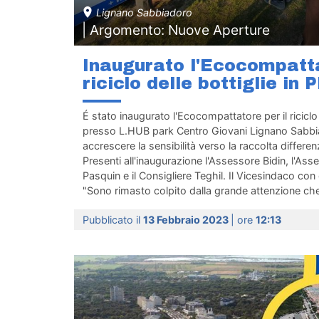
Lignano Sabbiadoro
| Argomento: Nuove Aperture
Inaugurato l'Ecocompatta
riciclo delle bottiglie in 
É stato inaugurato l'Ecocompattatore per il riciclo 
presso L.HUB park Centro Giovani Lignano Sabbia
accrescere la sensibilità verso la raccolta differenz
Presenti all'inaugurazione l'Assessore Bidin, l'Asse
Pasquin e il Consigliere Teghil. Il Vicesindaco con
"Sono rimasto colpito dalla grande attenzione che 
Pubblicato il
13 Febbraio 2023
| ore
12:13