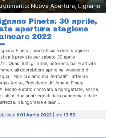
Argomento: Nuove Aperture, Lignano
ignano Pineta: 30 aprile,
ata apertura stagione
alneare 2022
ignano Pineta l'inizio ufficiale della stagione
istica è previsto per sabato 30 aprile
2 . Quasi tutti gli hotel, ristoranti, bar e attività
mmerciali dovrebbero aprire nel weekend di
qua. "Non ci siamo mai fermati!" , afferma
rgio Ardito, Presidente di Lignano Pineta
. Molto è stato rinnovato e riprogettato, anche
li ultimi due anni segnati dalla pandemia e dalle
ertezze. Il lungomare e la&n...
blicato il
01 Aprile 2022
| ore
13:56