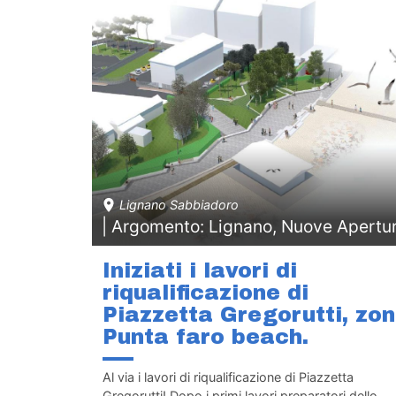
Lignano Sabbiadoro
| Argomento: Lignano, Nuove Apertu
Iniziati i lavori di
riqualificazione di
Piazzetta Gregorutti, zo
Punta faro beach.
Al via i lavori di riqualificazione di Piazzetta
Gregorutti! Dopo i primi lavori preparatori dello