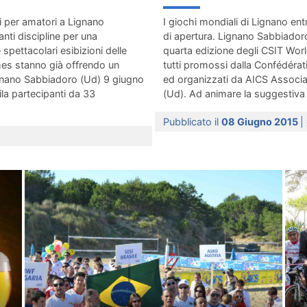
i per amatori a Lignano
I giochi mondiali di Lignano en
ti discipline per una
di apertura. Lignano Sabbiadoro
spettacolari esibizioni delle
quarta edizione degli CSIT Worl
mes stanno già offrendo un
tutti promossi dalla Confédérati
gnano Sabbiadoro (Ud) 9 giugno
ed organizzati da AICS Associa
ila partecipanti da 33
(Ud). Ad animare la suggestiva 
Pubblicato il
08 Giugno 2015
|