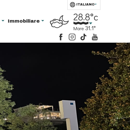
ITALIANO
28.8°c
i
Immobiliare
31.1°
Mare