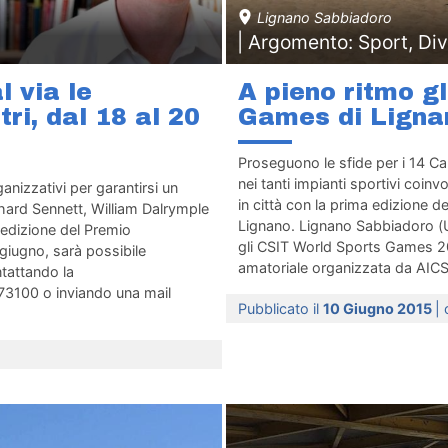
Lignano Sabbiadoro
| Argomento: Sport, Di
 via le
A pieno ritmo g
tri, dal 18 al 20
Games di Ligna
Proseguono le sfide per i 14 Camp
nei tanti impianti sportivi coin
ganizzativi per garantirsi un
in città con la prima edizione de
hard Sennett, William Dalrymple
Lignano. Lignano Sabbiadoro (
 edizione del Premio
gli CSIT World Sports Games 20
iugno, sarà possibile
amatoriale organizzata da AICS 
ntattando la
3100 o inviando una mail
Pubblicato il
10 Giugno 2015
|