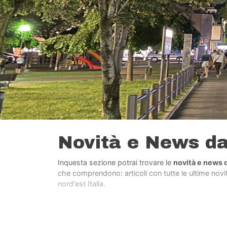
Novità e News d
Inquesta sezione potrai trovare le
novità e news 
che comprendono: articoli con tutte le ultime novità
nord'est Italia.