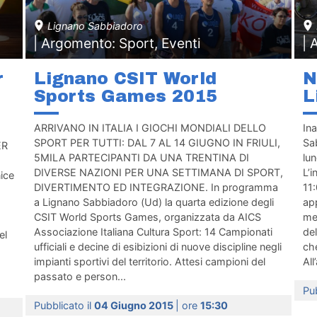
Lignano Sabbiadoro
| Argomento: Sport, Eventi
| 
r
Lignano CSIT World
N
Sports Games 2015
L
ARRIVANO IN ITALIA I GIOCHI MONDIALI DELLO
Ina
SPORT PER TUTTI: DAL 7 AL 14 GIUGNO IN FRIULI,
Sab
ER
5MILA PARTECIPANTI DA UNA TRENTINA DI
lu
DIVERSE NAZIONI PER UNA SETTIMANA DI SPORT,
L’i
ice
DIVERTIMENTO ED INTEGRAZIONE. In programma
11:
a Lignano Sabbiadoro (Ud) la quarta edizione degli
ap
CSIT World Sports Games, organizzata da AICS
mem
Associazione Italiana Cultura Sport: 14 Campionati
del
el
ufficiali e decine di esibizioni di nuove discipline negli
ch
impianti sportivi del territorio. Attesi campioni del
All
passato e person...
Pub
Pubblicato il
04 Giugno 2015
| ore
15:30