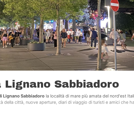
a Lignano Sabbiadoro
di Lignano Sabbiadoro
la località di mare più amata del nord'est Ita
 della città, nuove aperture, diari di viaggio di turisti e amici che h