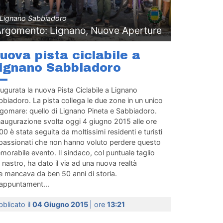
Lignano Sabbiadoro
Argomento: Lignano, Nuove Aperture
uova pista ciclabile a
ignano Sabbiadoro
ugurata la nuova Pista Ciclabile a Lignano
biadoro. La pista collega le due zone in un unico
ngomare: quello di Lignano Pineta e Sabbiadoro.
naugurazione svolta oggi 4 giugno 2015 alle ore
00 è stata seguita da moltissimi residenti e turisti
passionati che non hanno voluto perdere questo
orabile evento. Il sindaco, col puntuale taglio
 nastro, ha dato il via ad una nuova realtà
e mancava da ben 50 anni di storia.
’appuntament...
blicato il
04 Giugno 2015
| ore
13:21