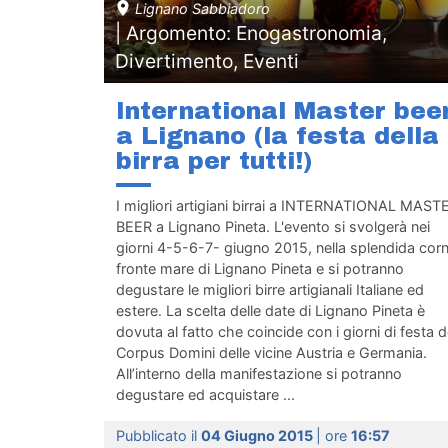
Lignano Sabbiadoro
| Argomento: Enogastronomia,
Divertimento, Eventi
International Master bee
a Lignano (la festa della
birra per tutti!)
I migliori artigiani birrai a INTERNATIONAL MAST
BEER a Lignano Pineta. L'evento si svolgerà nei
giorni 4-5-6-7- giugno 2015, nella splendida corn
fronte mare di Lignano Pineta e si potranno
degustare le migliori birre artigianali Italiane ed
estere. La scelta delle date di Lignano Pineta è
dovuta al fatto che coincide con i giorni di festa d
Corpus Domini delle vicine Austria e Germania.
All’interno della manifestazione si potranno
degustare ed acquistare ...
Pubblicato il
04 Giugno 2015
| ore
16:57