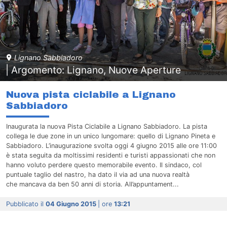
Lignano Sabbiadoro
| Argomento: Lignano, Nuove Aperture
Nuova pista ciclabile a Lignano
Sabbiadoro
Inaugurata la nuova Pista Ciclabile a Lignano Sabbiadoro. La pista
collega le due zone in un unico lungomare: quello di Lignano Pineta e
Sabbiadoro. L’inaugurazione svolta oggi 4 giugno 2015 alle ore 11:00
è stata seguita da moltissimi residenti e turisti appassionati che non
hanno voluto perdere questo memorabile evento. Il sindaco, col
puntuale taglio del nastro, ha dato il via ad una nuova realtà
che mancava da ben 50 anni di storia. All’appuntament...
Pubblicato il
04 Giugno 2015
| ore
13:21