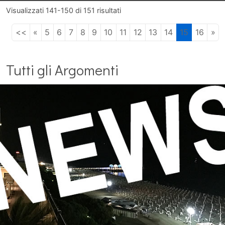
Visualizzati
141-150
di
151
risultati
<<
«
5
6
7
8
9
10
11
12
13
14
15
16
»
Tutti gli Argomenti