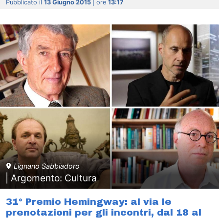
Pubblicato il
13 Giugno 2015
| ore
13:17
Lignano Sabbiadoro
| Argomento: Cultura
31° Premio Hemingway: al via le
prenotazioni per gli incontri, dal 18 al