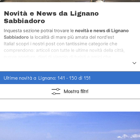
Novità e News da Lignano
Sabbiadoro
Inquesta sezione potrai trovare le
novità e news di Lignano
Sabbiadoro
la località di mare più amata del nord'est
Italia! scopri i nostri post con tantissime categorie che
comprendono: articoli con tutte le ultime novità della città,
nuove aperture, diari di viaggio di turisti e amici che
hanno visitato la città di mare più amata del nord'est Italia.
Ultime novità a Lignano: 141 - 150 di 151
Mostra
filtri