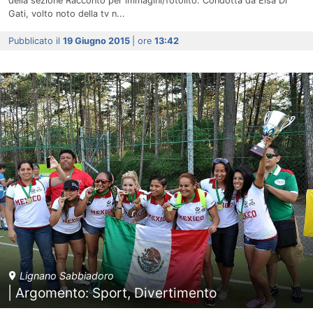
della sezione Racconto per immagini/fotolito. Condotta da Elsa Di
Gati, volto noto della tv n...
Pubblicato il
19 Giugno 2015
| ore
13:42
Lignano Sabbiadoro
| Argomento: Sport, Divertimento