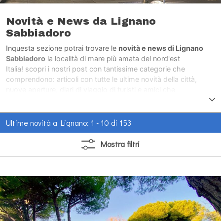
Novità e News da Lignano
Sabbiadoro
Inquesta sezione potrai trovare le
novità e news di Lignano
Sabbiadoro
la località di mare più amata del nord'est
Italia! scopri i nostri post con tantissime categorie che
comprendono: articoli con tutte le ultime novità della città,
nuove aperture, diari di viaggio di turisti e amici che
hanno visitato la città di mare più amata del nord'est Italia.
Ultime novità a Lignano: 1 - 10 di 153
Mostra
filtri