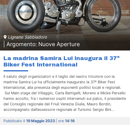
Lignano Sabbiadoro
| Argomento: Nuove Aperture
La madrina Samira Lui inaugura il 37ª
Biker Fest International
Il saluto degli organizzatori e il taglio del nastro tricolore con la
madrina Samira Lui ha ufficialmente inaugurato la 37ª Biker Fest
International, alla presenza degli esponenti politici locali e regionali.
Sul Main stage del Villaggio, Carla Battigelli, Moreno e Micke Persello
hanno accolto, fra i numerosi ospiti intervenuti sul palco, il presidente
del Consiglio regionale del Friuli Venezia Giulia, Mauro Bordin,
accompagnato dall’assessore regionale al Turismo Sergio Bini...
Pubblicato il
19 Maggio 2023
| ore
14:16