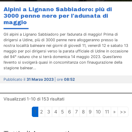
Alpini a Lignano Sabbiadoro: più di
3000 penne nere per l'adunata di
maggio
Gli alpini a Lignano Sabbiadoro per l’adunata di maggio! Prima di
dirigersi a Udine, più di 3000 penne nere alloggeranno presso la
nostra località balneare nei giorni di giovedì 11, venerdì 12 e sabato 13
maggio per poi dirigersi verso la parata ufficiale di Udine in occasione
del 94° raduno che si terrà domenica 14 maggio 2023. Quest’anno
l’evento si svolgerà quasi in concomitanza con l’inaugurazione della
stagione balnear...
Pubblicato il
31 Marzo 2023
| ore
08:52
Visualizzati
1-10
di
153
risultati
1
2
3
4
5
6
7
8
9
10
11
»
>>