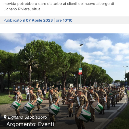
movida potrebbero dare disturbo ai clienti del nuovo albergo di
Lignano Riviera, situa...
Pubblicato il
07 Aprile 2023
| ore
10:10
Lignano Sabbiadoro
| Argomento: Eventi