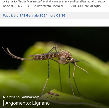
originario “Isola Marinetta” è stata messa in vendita all’asta, al prezzo
base di € 4.280.400 e un’offerta libera di € 3.210.300. Nell&rsquo...
Pubblicato il
18 Gennaio 2024
| ore
08:36
Lignano Sabbiadoro
| Argomento: Lignano