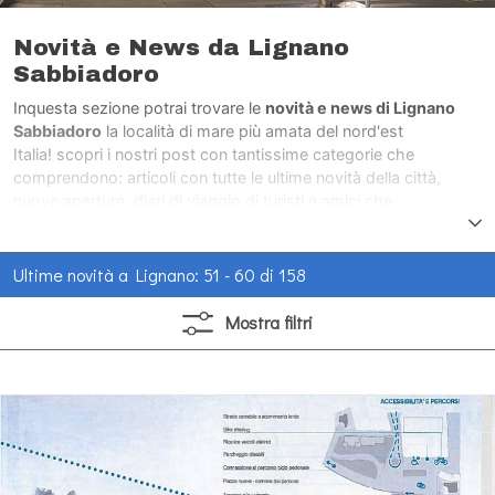
Novità e News da Lignano
Sabbiadoro
Inquesta sezione potrai trovare le
novità e news di Lignano
Sabbiadoro
la località di mare più amata del nord'est
Italia! scopri i nostri post con tantissime categorie che
comprendono: articoli con tutte le ultime novità della città,
nuove aperture, diari di viaggio di turisti e amici che
hanno visitato la città di mare più amata del nord'est Italia.
Ultime novità a Lignano: 51 - 60 di 158
Mostra
filtri