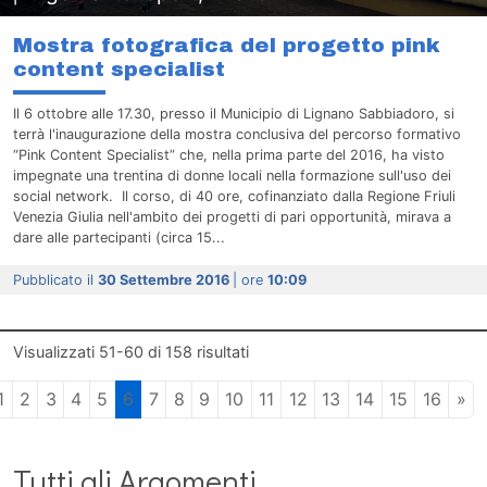
Mostra fotografica del progetto pink
content specialist
Il 6 ottobre alle 17.30, presso il Municipio di Lignano Sabbiadoro, si
terrà l'inaugurazione della mostra conclusiva del percorso formativo
“Pink Content Specialist” che, nella prima parte del 2016, ha visto
impegnate una trentina di donne locali nella formazione sull'uso dei
social network. Il corso, di 40 ore, cofinanziato dalla Regione Friuli
Venezia Giulia nell'ambito dei progetti di pari opportunità, mirava a
dare alle partecipanti (circa 15...
Pubblicato il
30 Settembre 2016
| ore
10:09
Visualizzati
51-60
di
158
risultati
1
2
3
4
5
6
7
8
9
10
11
12
13
14
15
16
»
Tutti gli Argomenti