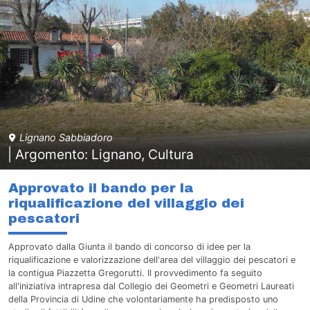
Lignano Sabbiadoro
| Argomento: Lignano, Cultura
Approvato il bando per la
riqualificazione del villaggio dei
pescatori
Approvato dalla Giunta il bando di concorso di idee per la
riqualificazione e valorizzazione dell'area del villaggio dei pescatori e
la contigua Piazzetta Gregorutti. Il provvedimento fa seguito
all'iniziativa intrapresa dal Collegio dei Geometri e Geometri Laureati
della Provincia di Udine che volontariamente ha predisposto uno