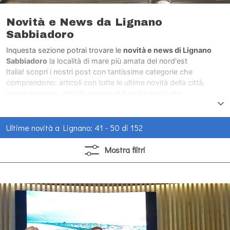
Novità e News da Lignano
Sabbiadoro
Inquesta sezione potrai trovare le
novità e news di Lignano
Sabbiadoro
la località di mare più amata del nord'est
Italia! scopri i nostri post con tantissime categorie che
comprendono: articoli con tutte le ultime novità della città,
nuove aperture, diari di viaggio di turisti e amici che
hanno visitato la città di mare più amata del nord'est Italia.
Ultime novità a Lignano: 41 - 50 di 152
Mostra
filtri