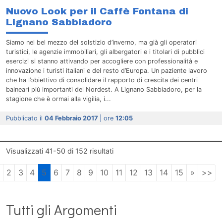
Nuovo Look per il Caffè Fontana di
Lignano Sabbiadoro
Siamo nel bel mezzo del solstizio d’inverno, ma già gli operatori
turistici, le agenzie immobiliari, gli albergatori e i titolari di pubblici
esercizi si stanno attivando per accogliere con professionalità e
innovazione i turisti italiani e del resto d’Europa. Un paziente lavoro
che ha l’obiettivo di consolidare il rapporto di crescita dei centri
balneari più importanti del Nordest. A Lignano Sabbiadoro, per la
stagione che è ormai alla vigilia, i...
Pubblicato il
04 Febbraio 2017
| ore
12:05
Visualizzati
41-50
di
152
risultati
2
3
4
5
6
7
8
9
10
11
12
13
14
15
»
>>
Tutti gli Argomenti